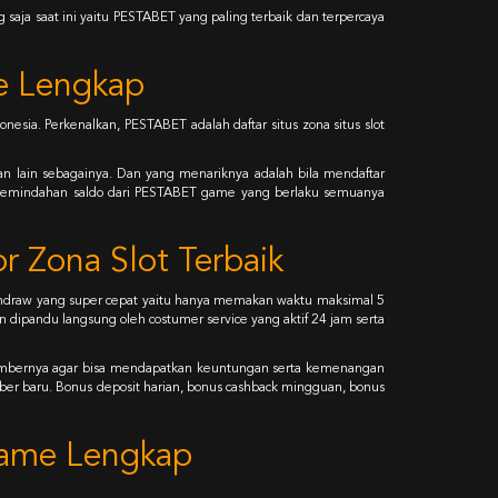
 saja saat ini yaitu PESTABET yang paling terbaik dan terpercaya
e Lengkap
esia. Perkenalkan, PESTABET adalah daftar situs zona situs slot
dan lain sebagainya. Dan yang menariknya adalah bila mendaftar
uk pemindahan saldo dari PESTABET game yang berlaku semuanya
 Zona Slot Terbaik
withdraw yang super cepat yaitu hanya memakan waktu maksimal 5
ipandu langsung oleh costumer service yang aktif 24 jam serta
 membernya agar bisa mendapatkan keuntungan serta kemenangan
er baru. Bonus deposit harian, bonus cashback mingguan, bonus
 Game Lengkap