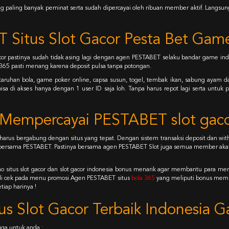
g paling banyak peminat serta sudah dipercayai oleh ribuan member aktif. Langsung
 Situs Slot Gacor Pesta Bet Gam
cor pastinya sudah tidak asing lagi dengan agen PESTABET selaku bandar game indon
a 365 pasti menang karena deposit pulsa tanpa potongan.
e, taruhan bola, game poker online, capsa susun, togel, tembak ikan, sabung ayam 
a di akses hanya dengan 1 user ID saja loh. Tanpa harus repot lagi serta unt
 Mempercayai PESTABET slot gacor
 harus bergabung dengan situs yang tepat. Dengan sistem transaksi deposit dan 
bersama PESTABET. Pastinya bersama agen PESTABET Slot juga semua member akan d
o situs slot gacor dan slot gacor indonesia bonus menarik agar membantu para
di cek pada menu promosi Agen PESTABET situs
bola 365
yang meliputi bonus memb
tiap harinya !
tus Slot Gacor Terbaik Indonesia
juga untuk anda :