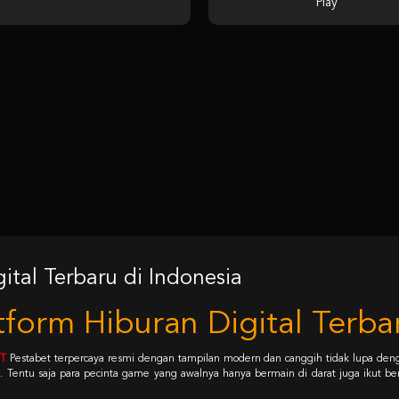
Play
tal Terbaru di Indonesia
form Hiburan Digital Terbar
T
Pestabet terpercaya resmi dengan tampilan modern dan canggih tidak lupa deng
Tentu saja para pecinta game yang awalnya hanya bermain di darat juga ikut ber