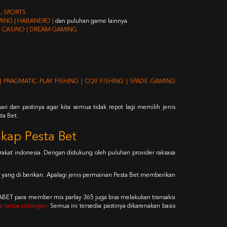
AL SPORTS
AMING | HABANERO |
dan puluhan game lainnya.
BO CASINO | DREAM GAMING
| PRAGMATIC PLAY FISHING | CQ9 FISHING | SPADE GAMING
ri dan pastinya agar kita semua tidak repot lagi memilih jenis
ta Bet.
kap Pesta Bet
akat indonesia. Dengan didukung oleh puluhan provider raksasa
nt yang di berikan. Apalagi jenis permainan Pesta Bet memberikan
ABET para member mix parlay 365 juga bisa melakukan transaksi
lsa tanpa potongan
.
Semua ini tersedia pastinya dikarenakan basis