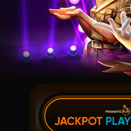
JACKPOT
PLAY