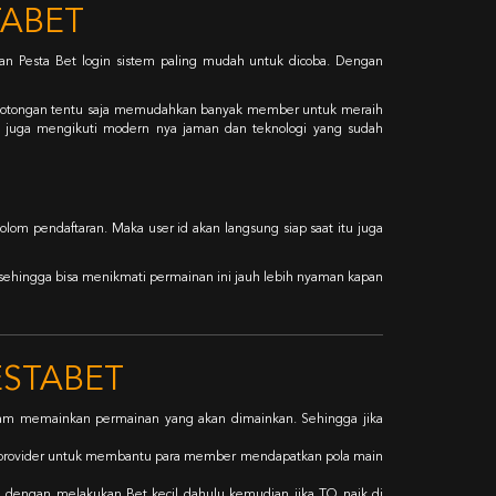
STABET
n Pesta Bet login sistem paling mudah untuk dicoba. Dengan
a potongan tentu saja memudahkan banyak member untuk meraih
apk juga mengikuti modern nya jaman dan teknologi yang sudah
lom pendaftaran. Maka user id akan langsung siap saat itu juga
 sehingga bisa menikmati permainan ini jauh lebih nyaman kapan
PESTABET
alam memainkan permainan yang akan dimainkan. Sehingga jika
 provider untuk membantu para member mendapatkan pola main
h dengan melakukan Bet kecil dahulu kemudian jika TO naik di