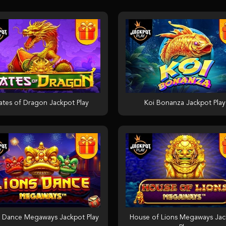
ates of Dragon Jackpot Play
Koi Bonanza Jackpot Play
s Dance Megaways Jackpot Play
House of Lions Megaways Jac