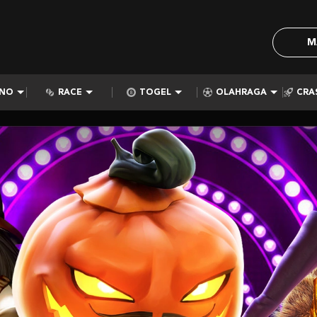
M
INO
RACE
TOGEL
OLAHRAGA
CRA