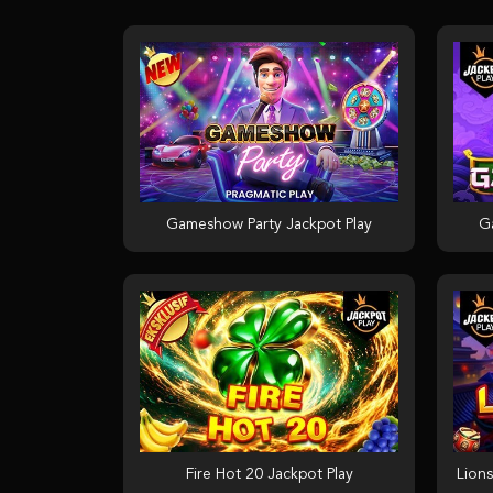
Gameshow Party Jackpot Play
G
Fire Hot 20 Jackpot Play
Lion