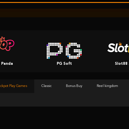
 Panda
PG Soft
Slot88 
ackpot Play Games
Classic
Bonus Buy
Reel kingdom