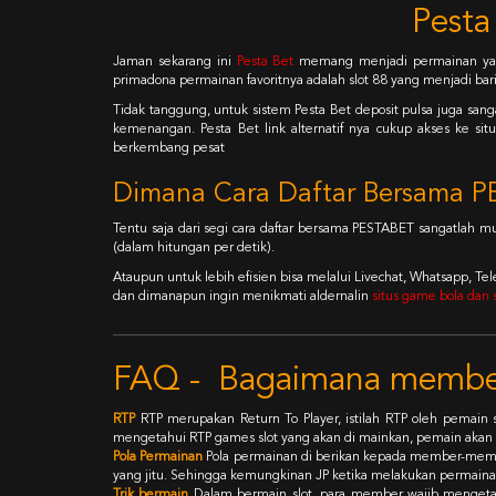
Pesta
Jaman sekarang ini
Pesta Bet
memang menjadi permainan yang
primadona permainan favoritnya adalah slot 88 yang menjadi bari
Tidak tanggung, untuk sistem Pesta Bet deposit pulsa juga 
kemenangan. Pesta Bet link alternatif nya cukup akses ke si
berkembang pesat
Dimana Cara Daftar Bersama P
Tentu saja dari segi cara daftar bersama PESTABET sangatlah m
(dalam hitungan per detik).
Ataupun untuk lebih efisien bisa melalui Livechat, Whatsapp, 
dan dimanapun ingin menikmati aldernalin
situs game bola dan s
FAQ - Bagaimana member
RTP
RTP merupakan Return To Player, istilah RTP oleh pemai
mengetahui RTP games slot yang akan di mainkan, pemain akan
Pola Permainan
Pola permainan di berikan kepada member-mem
yang jitu. Sehingga kemungkinan JP ketika melakukan permainan
Trik bermain
Dalam bermain slot, para member wajib mengetah