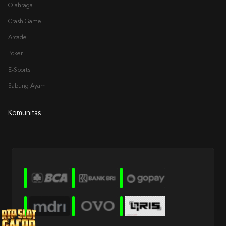
Olahraga
Crash Game
Arcade
Poker
E-Sports
Sabung Ayam
Komunitas