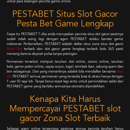
untuk para kalangan pecinta game online.
PESTABET Situs Slot Gacor
Pesta Bet Game Lengkap
Siapa itu PESTABET ? Jika anda merupakan pecinta situs slot gacor pastinya
sudah tidak asing lagi dengan agen PESTABET selaku bandar game
indonesia. Perkenalkan, PESTABET adalah daftar situs zona situs slot gacor
Pesta Bet
terbaik dan slot gacor game lengkap terbaik bola 365 pasti
menang karena deposit pulsa tanpa potongan.
Permainan tersebut meliputi taruhan slot online, casino online, taruhan
bola, game poker online, capsa susun, togel, tembak ikan, sabung ayam dan
lain sebagainya. Dan yang menariknya adalah bila mendaftar bersama
situs
slot
PESTABET semua permainan yang tersedia bisa di akses hanya dengan
1 user ID saja loh. Tanpa harus repot lagi serta untuk pemindahan saldo dari
PESTABET game yang berlaku semuanya otomatis dipindahkan.
Kenapa Kita Harus
Mempercayai PESTABET slot
gacor Zona Slot Terbaik
Sebagai agen online terpercaya pastinya semua pecinta taruhan harus