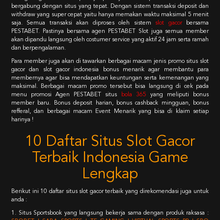
bergabung dengan situs yang tepat. Dengan sistem transaksi deposit dan
withdraw yang super cepat yaitu hanya memakan waktu maksimal 5 menit
saja. Semua transaksi akan diproses oleh sistem
slot gacor
bersama
PESTABET. Pastinya bersama agen PESTABET Slot juga semua member
akan dipandu langsung oleh costumer service yang aktif 24 jam serta ramah
dan berpengalaman.
Para member juga akan di tawarkan berbagai macam jenis promo situs slot
gacor dan slot gacor indonesia bonus menarik agar membantu para
membernya agar bisa mendapatkan keuntungan serta kemenangan yang
maksimal. Berbagai macam promo tersebut bisa langsung di cek pada
menu promosi Agen PESTABET situs
bola 365
yang meliputi bonus
member baru. Bonus deposit harian, bonus cashback mingguan, bonus
refferal, dan berbagai macam Event Menarik yang bisa di klaim setiap
harinya !
10 Daftar Situs Slot Gacor
Terbaik Indonesia Game
Lengkap
Berikut ini 10 daftar situs slot gacor terbaik yang direkomendasi juga untuk
anda :
1. Situs Sportsbook yang langsung bekerja sama dengan produk raksasa :