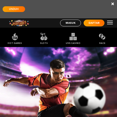
×
UNDUH
MASUK
DAFTAR
HOT GAMES
SLOTS
LIVE CASINO
RACE