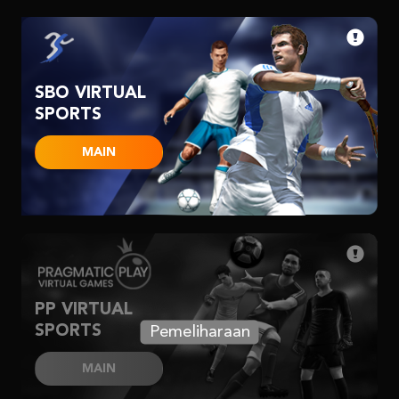
SBO VIRTUAL
SPORTS
MAIN
PP VIRTUAL
SPORTS
MAIN