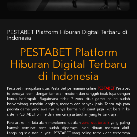
PESTABET Platform Hiburan Digital Terbaru di
Indonesia
PESTABET Platform
Hiburan Digital Terbaru
di Indonesia
Pestabet merupakan situs Pesta Bet permainan online
PESTABET
Pestabet
terpercaya resmi dengan tampilan modern dan canggih tidak lupa dengan
bonus berlimpah. Bagaimana tidak ? zona situs game online sudah
berkembang semakin lengkap, modern dan banyak jenis. Tentu saja para
pecinta game yang awalnya hanya bermain di darat juga ikut beralih ke
sistem PESTABET online dan mencari jasa taruhan yang terbaik saja.
Para artikel ini kita akan merekomendasikan
zona slot terbaik
yang paling
banyak peminat serta sudah dipercayai oleh ribuan member aktif.
Langsung saja saat ini yaitu PESTABET yang paling terbaik dan terpercaya